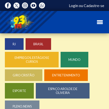
Login
ou
Cadastre-se
RJ
BRASIL
EMPREGOS, ESTÁGIOS E
MUNDO
CURSOS
GIRO CRISTÃO
ENTRETENIMENTO
ESPAÇO AROLDE DE
ESPORTE
OLIVEIRA
PLENO.NEWS