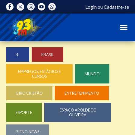
Login
ou
Cadastre-se
RJ
BRASIL
EMPREGOS, ESTÁGIOS E
MUNDO
CURSOS
GIRO CRISTÃO
ENTRETENIMENTO
ESPAÇO AROLDE DE
ESPORTE
OLIVEIRA
PLENO.NEWS