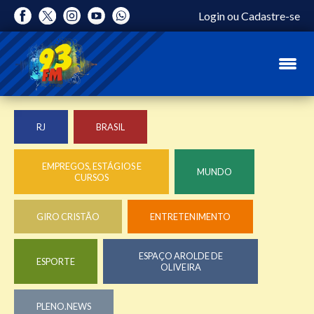
Login
ou
Cadastre-se
RJ
BRASIL
EMPREGOS, ESTÁGIOS E
MUNDO
CURSOS
GIRO CRISTÃO
ENTRETENIMENTO
ESPAÇO AROLDE DE
ESPORTE
OLIVEIRA
PLENO.NEWS