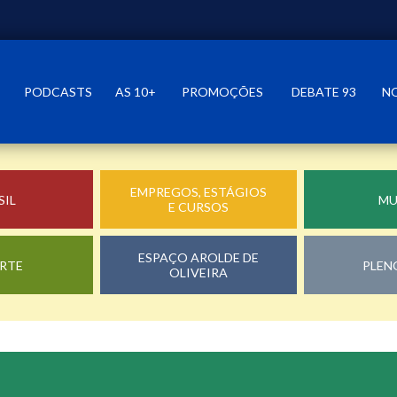
PODCASTS
AS 10+
PROMOÇÕES
DEBATE 93
N
EMPREGOS, ESTÁGIOS
SIL
M
E CURSOS
ESPAÇO AROLDE DE
RTE
PLEN
OLIVEIRA