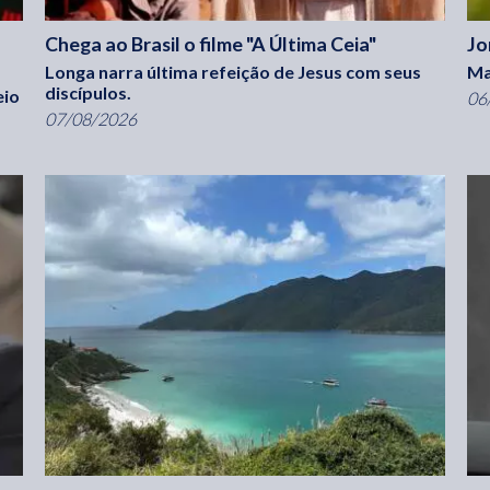
Chega ao Brasil o filme "A Última Ceia"
Jo
Longa narra última refeição de Jesus com seus
Ma
discípulos.
eio
06
07/08/2026