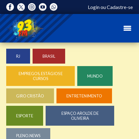
Login
ou
Cadastre-se
RJ
BRASIL
EMPREGOS, ESTÁGIOS E
MUNDO
CURSOS
GIRO CRISTÃO
ENTRETENIMENTO
ESPAÇO AROLDE DE
ESPORTE
OLIVEIRA
PLENO.NEWS