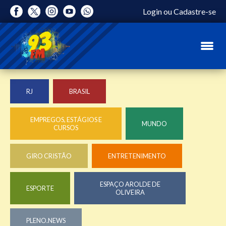
Login
ou
Cadastre-se
RJ
BRASIL
EMPREGOS, ESTÁGIOS E
MUNDO
CURSOS
GIRO CRISTÃO
ENTRETENIMENTO
ESPAÇO AROLDE DE
ESPORTE
OLIVEIRA
PLENO.NEWS