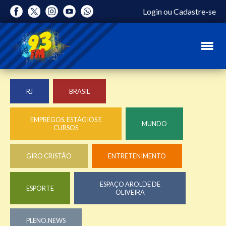
Login
ou
Cadastre-se
RJ
BRASIL
EMPREGOS, ESTÁGIOS E
MUNDO
CURSOS
GIRO CRISTÃO
ENTRETENIMENTO
ESPAÇO AROLDE DE
ESPORTE
OLIVEIRA
PLENO.NEWS