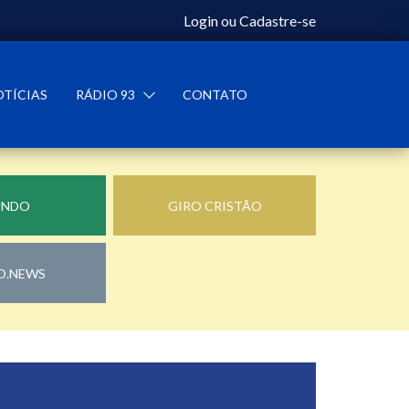
Login
ou
Cadastre-se
OTÍCIAS
RÁDIO 93
CONTATO
UNDO
GIRO CRISTÃO
O.NEWS