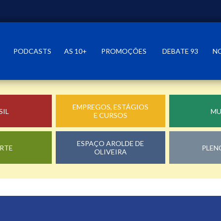
PODCASTS
AS 10+
PROMOÇÕES
DEBATE 93
N
EMPREGOS, ESTÁGIOS
SIL
M
E CURSOS
ESPAÇO AROLDE DE
RTE
PLEN
OLIVEIRA