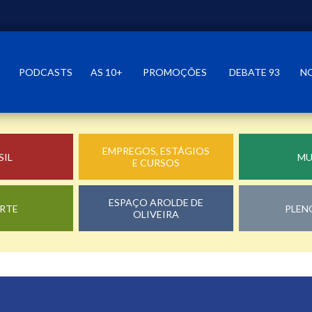
PODCASTS
AS 10+
PROMOÇÕES
DEBATE 93
N
EMPREGOS, ESTÁGIOS
SIL
M
E CURSOS
ESPAÇO AROLDE DE
RTE
PLEN
OLIVEIRA