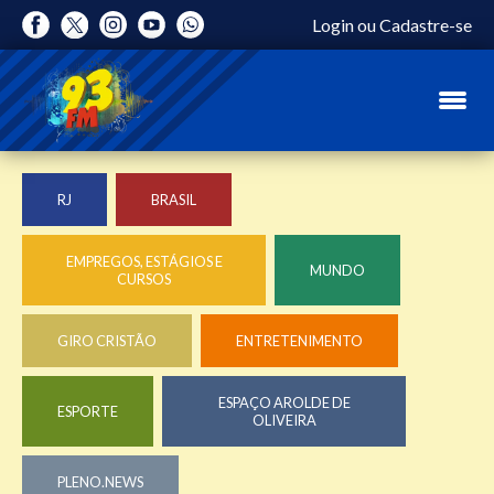
Login
ou
Cadastre-se
RJ
BRASIL
EMPREGOS, ESTÁGIOS E
MUNDO
CURSOS
GIRO CRISTÃO
ENTRETENIMENTO
ESPAÇO AROLDE DE
ESPORTE
OLIVEIRA
PLENO.NEWS