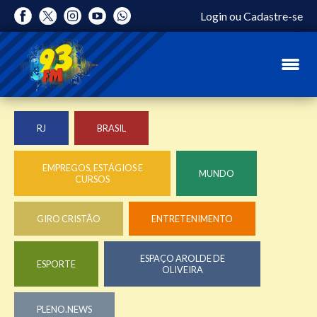
Login
ou
Cadastre-se
RJ
BRASIL
EMPREGOS, ESTÁGIOS E
MUNDO
CURSOS
GIRO CRISTÃO
ENTRETENIMENTO
ESPAÇO AROLDE DE
ESPORTE
OLIVEIRA
PLENO.NEWS