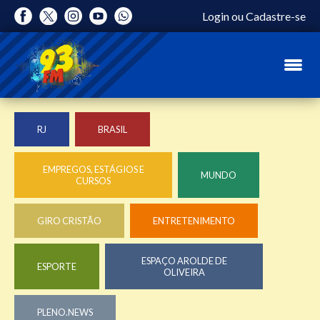
Login
ou
Cadastre-se
RJ
BRASIL
EMPREGOS, ESTÁGIOS E
MUNDO
CURSOS
GIRO CRISTÃO
ENTRETENIMENTO
ESPAÇO AROLDE DE
ESPORTE
OLIVEIRA
PLENO.NEWS