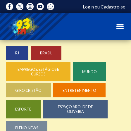
Login
ou
Cadastre-se
RJ
BRASIL
EMPREGOS, ESTÁGIOS E
MUNDO
CURSOS
GIRO CRISTÃO
ENTRETENIMENTO
ESPAÇO AROLDE DE
ESPORTE
OLIVEIRA
PLENO.NEWS