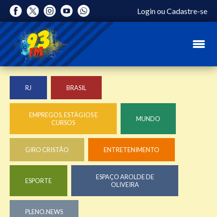
Login
ou
Cadastre-se
RJ
BRASIL
EMPREGOS, ESTÁGIOS E
MUNDO
CURSOS
GIRO CRISTÃO
ENTRETENIMENTO
ESPAÇO AROLDE DE
ESPORTE
OLIVEIRA
PLENO.NEWS