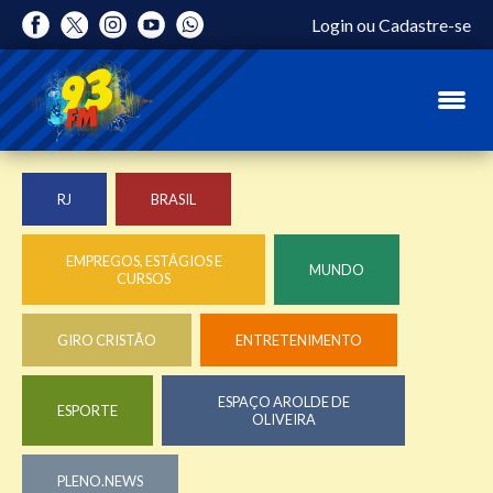
Login
ou
Cadastre-se
RJ
BRASIL
EMPREGOS, ESTÁGIOS E
MUNDO
CURSOS
GIRO CRISTÃO
ENTRETENIMENTO
ESPAÇO AROLDE DE
ESPORTE
OLIVEIRA
PLENO.NEWS