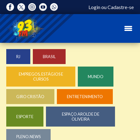
Login
ou
Cadastre-se
RJ
BRASIL
EMPREGOS, ESTÁGIOS E
MUNDO
CURSOS
GIRO CRISTÃO
ENTRETENIMENTO
ESPAÇO AROLDE DE
ESPORTE
OLIVEIRA
PLENO.NEWS