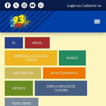
Login
ou
Cadastre-se
RJ
BRASIL
EMPREGOS, ESTÁGIOS E
MUNDO
CURSOS
GIRO CRISTÃO
ENTRETENIMENTO
ESPAÇO AROLDE DE
ESPORTE
OLIVEIRA
PLENO.NEWS