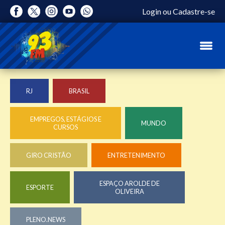
Login
ou
Cadastre-se
RJ
BRASIL
EMPREGOS, ESTÁGIOS E
MUNDO
CURSOS
GIRO CRISTÃO
ENTRETENIMENTO
ESPAÇO AROLDE DE
ESPORTE
OLIVEIRA
PLENO.NEWS