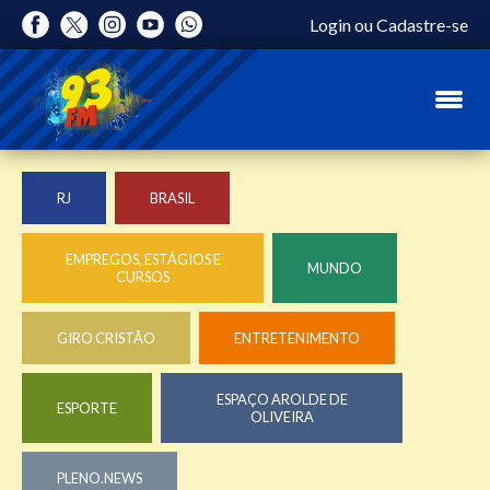
Login
ou
Cadastre-se
RJ
BRASIL
EMPREGOS, ESTÁGIOS E
MUNDO
CURSOS
GIRO CRISTÃO
ENTRETENIMENTO
ESPAÇO AROLDE DE
ESPORTE
OLIVEIRA
PLENO.NEWS