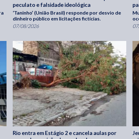
peculato e falsidade ideológica
pa
ra
‘Taninho’ (União Brasil) responde por desvio de
Mu
dinheiro público em licitações fictícias.
oc
07/08/2026
07
Rio entra em Estágio 2 e cancela aulas por
Je