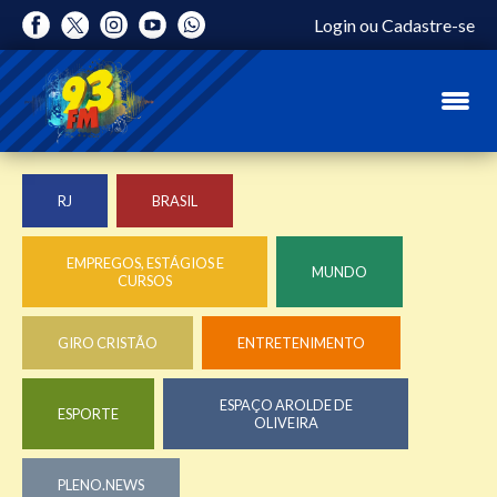
Login
ou
Cadastre-se
RJ
BRASIL
EMPREGOS, ESTÁGIOS E
MUNDO
CURSOS
GIRO CRISTÃO
ENTRETENIMENTO
ESPAÇO AROLDE DE
ESPORTE
OLIVEIRA
PLENO.NEWS