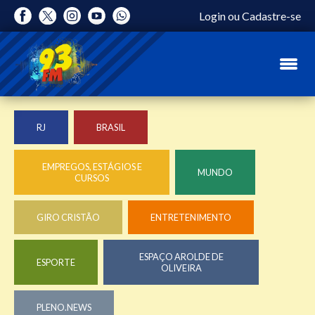
Login
ou
Cadastre-se
RJ
BRASIL
EMPREGOS, ESTÁGIOS E
MUNDO
CURSOS
GIRO CRISTÃO
ENTRETENIMENTO
ESPAÇO AROLDE DE
ESPORTE
OLIVEIRA
PLENO.NEWS