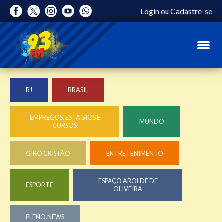
Login
ou
Cadastre-se
RJ
BRASIL
EMPREGOS, ESTÁGIOS E
MUNDO
CURSOS
GIRO CRISTÃO
ENTRETENIMENTO
ESPAÇO AROLDE DE
ESPORTE
OLIVEIRA
PLENO.NEWS