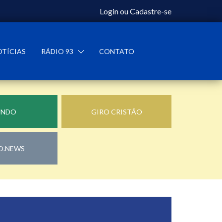
Login
ou
Cadastre-se
OTÍCIAS
RÁDIO 93
CONTATO
UNDO
GIRO CRISTÃO
O.NEWS