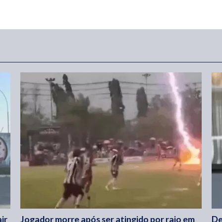
ir
Jogador morre após ser atingido por raio em
De