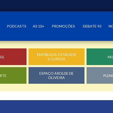
PODCASTS
AS 10+
PROMOÇÕES
DEBATE 93
N
EMPREGOS, ESTÁGIOS
SIL
M
E CURSOS
ESPAÇO AROLDE DE
RTE
PLEN
OLIVEIRA