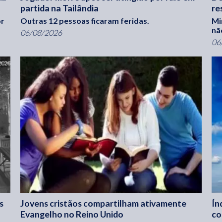
partida na Tailândia
re
or
Outras 12 pessoas ficaram feridas.
Mi
nã
06/08/2026
06
s
Jovens cristãos compartilham ativamente
Ín
Evangelho no Reino Unido
co