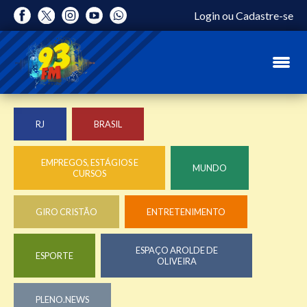
Login
ou
Cadastre-se
RJ
BRASIL
EMPREGOS, ESTÁGIOS E
MUNDO
CURSOS
GIRO CRISTÃO
ENTRETENIMENTO
ESPAÇO AROLDE DE
ESPORTE
OLIVEIRA
PLENO.NEWS