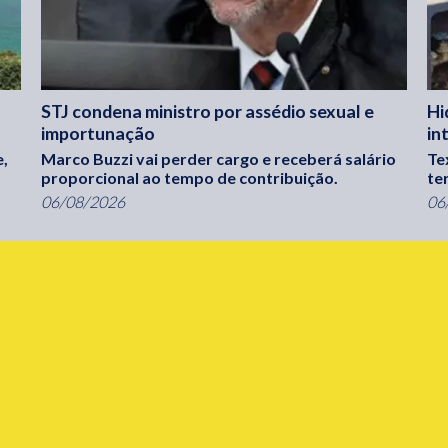
STJ condena ministro por assédio sexual e
Hi
importunação
in
e,
Marco Buzzi vai perder cargo e receberá salário
Te
proporcional ao tempo de contribuição.
te
06/08/2026
06