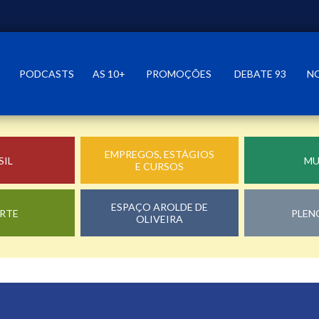
PODCASTS
AS 10+
PROMOÇÕES
DEBATE 93
N
EMPREGOS, ESTÁGIOS
SIL
M
E CURSOS
ESPAÇO AROLDE DE
RTE
PLEN
OLIVEIRA