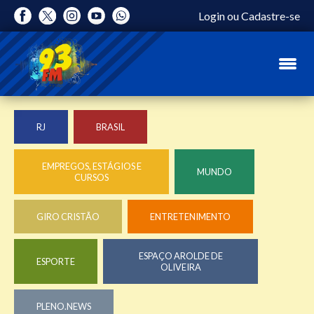
Login
ou
Cadastre-se
RJ
BRASIL
EMPREGOS, ESTÁGIOS E
MUNDO
CURSOS
GIRO CRISTÃO
ENTRETENIMENTO
ESPAÇO AROLDE DE
ESPORTE
OLIVEIRA
PLENO.NEWS