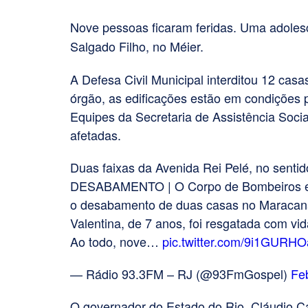
Nove pessoas ficaram feridas. Uma adolesce
Salgado Filho, no Méier.
A Defesa Civil Municipal interditou 12 cas
órgão, as edificações estão em condições
Equipes da Secretaria de Assistência Socia
afetadas.
Duas faixas da Avenida Rei Pelé, no sentid
DESABAMENTO | O Corpo de Bombeiros enc
o desabamento de duas casas no Maracanã,
Valentina, de 7 anos, foi resgatada com vi
Ao todo, nove…
pic.twitter.com/9i1GURH
— Rádio 93.3FM – RJ (@93FmGospel)
Fe
O governador do Estado do Rio, Cláudio Ca