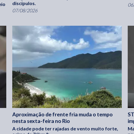
discípulos.
eio
06
07/08/2026
Aproximação de frente fria muda o tempo
ST
nesta sexta-feira no Rio
im
A cidade pode ter rajadas de vento muito forte,
Ma