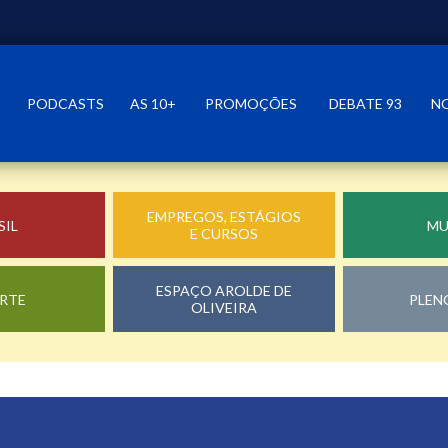
PODCASTS
AS 10+
PROMOÇÕES
DEBATE 93
N
EMPREGOS, ESTÁGIOS
SIL
M
E CURSOS
ESPAÇO AROLDE DE
RTE
PLEN
OLIVEIRA