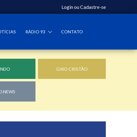
Login
ou
Cadastre-se
OTÍCIAS
RÁDIO 93
CONTATO
UNDO
GIRO CRISTÃO
O.NEWS