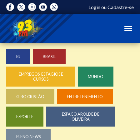
Login
ou
Cadastre-se
RJ
BRASIL
EMPREGOS, ESTÁGIOS E
MUNDO
CURSOS
GIRO CRISTÃO
ENTRETENIMENTO
ESPAÇO AROLDE DE
ESPORTE
OLIVEIRA
PLENO.NEWS