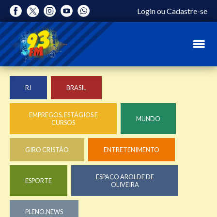
Login
ou
Cadastre-se
RJ
BRASIL
EMPREGOS, ESTÁGIOS E
MUNDO
CURSOS
GIRO CRISTÃO
ENTRETENIMENTO
ESPAÇO AROLDE DE
ESPORTE
OLIVEIRA
PLENO.NEWS