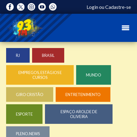
Login
ou
Cadastre-se
RJ
BRASIL
EMPREGOS, ESTÁGIOS E
MUNDO
CURSOS
GIRO CRISTÃO
ENTRETENIMENTO
ESPAÇO AROLDE DE
ESPORTE
OLIVEIRA
PLENO.NEWS