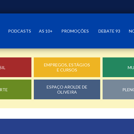
PODCASTS
AS 10+
PROMOÇÕES
DEBATE 93
N
EMPREGOS, ESTÁGIOS
SIL
M
E CURSOS
ESPAÇO AROLDE DE
RTE
PLEN
OLIVEIRA