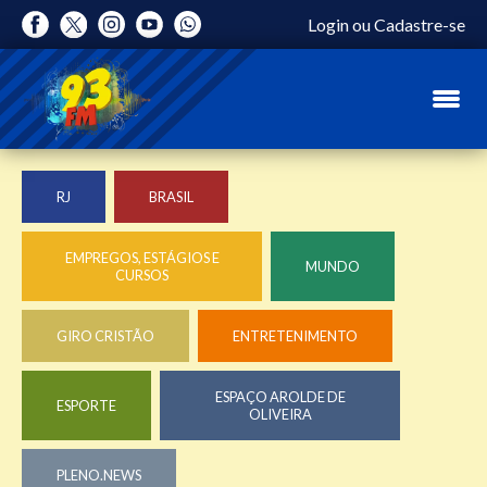
Login
ou
Cadastre-se
RJ
BRASIL
EMPREGOS, ESTÁGIOS E
MUNDO
CURSOS
GIRO CRISTÃO
ENTRETENIMENTO
ESPAÇO AROLDE DE
ESPORTE
OLIVEIRA
PLENO.NEWS