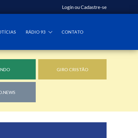
Login
ou
Cadastre-se
OTÍCIAS
RÁDIO 93
CONTATO
UNDO
GIRO CRISTÃO
O.NEWS