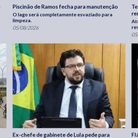
e
Piscinão de Ramos fecha para manutenção
Te
re
O lago será completamente esvaziado para
limpeza.
At
re
05/08/2026
05
Ex-chefe de gabinete de Lula pede para
Fl