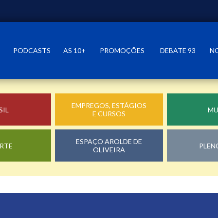
PODCASTS
AS 10+
PROMOÇÕES
DEBATE 93
N
EMPREGOS, ESTÁGIOS
SIL
M
E CURSOS
ESPAÇO AROLDE DE
RTE
PLEN
OLIVEIRA