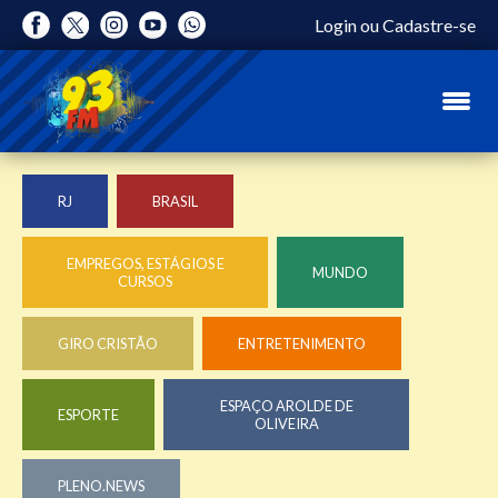
Login
ou
Cadastre-se
RJ
BRASIL
EMPREGOS, ESTÁGIOS E
MUNDO
CURSOS
GIRO CRISTÃO
ENTRETENIMENTO
ESPAÇO AROLDE DE
ESPORTE
OLIVEIRA
PLENO.NEWS