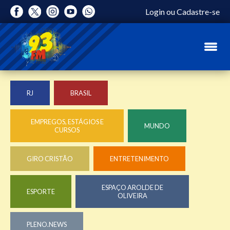
Login
ou
Cadastre-se
RJ
BRASIL
EMPREGOS, ESTÁGIOS E
MUNDO
CURSOS
GIRO CRISTÃO
ENTRETENIMENTO
ESPAÇO AROLDE DE
ESPORTE
OLIVEIRA
PLENO.NEWS