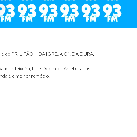
E e do PR. LIPÃO – DA IGREJA ONDA DURA.
ndre Teixeira, Lili e Dedé dos Arrebatados.
inda é o melhor remédio!