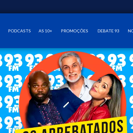
PODCASTS
AS 10+
PROMOÇÕES
DEBATE 93
N