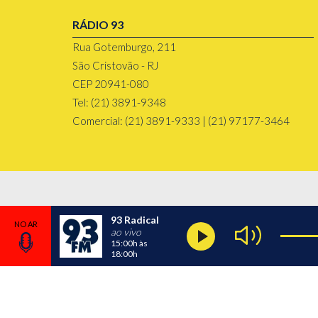
RÁDIO 93
Rua Gotemburgo, 211
São Cristovão - RJ
CEP 20941-080
Tel: (21) 3891-9348
Comercial: (21) 3891-9333 | (21) 97177-3464
93 Radical
ao vivo
15:00h
às
18:00h