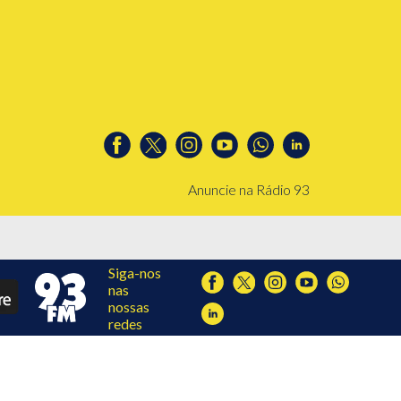
Anuncie na Rádio 93
Siga-nos
nas
nossas
redes